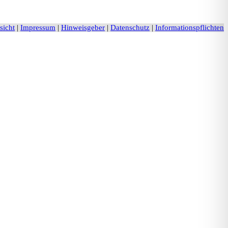
sicht
|
Impressum
|
Hinweisgeber
|
Datenschutz
|
Informationspflichten